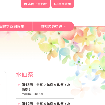
お問い合わせ
住所変更
活躍する同窓生
母校のあゆみ
水仙祭
第13回 令和７年度文化祭（水
仙祭）
令和8年 3月14日
第12回 令和６年度文化祭（水