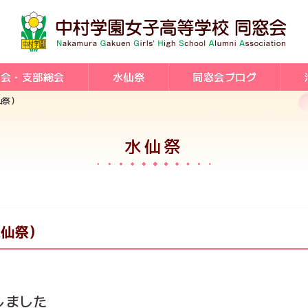
総会・支部総会
水仙祭
同窓会ブログ
仙祭）
水仙祭
水仙祭）
しました